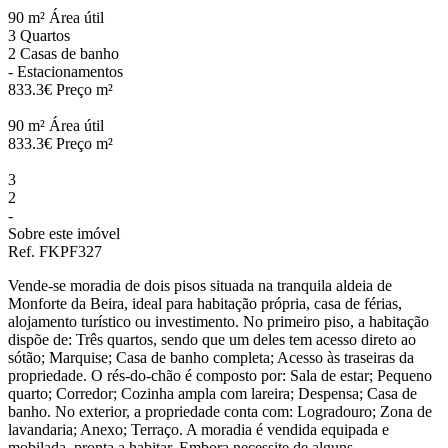
90 m²
Área útil
3
Quartos
2
Casas de banho
-
Estacionamentos
833.3€
Preço m²
90 m²
Área útil
833.3€
Preço m²
3
2
-
Sobre este imóvel
Ref. FKPF327
Vende-se moradia de dois pisos situada na tranquila aldeia de
Monforte da Beira, ideal para habitação própria, casa de férias,
alojamento turístico ou investimento. No primeiro piso, a habitação
dispõe de: Três quartos, sendo que um deles tem acesso direto ao
sótão; Marquise; Casa de banho completa; Acesso às traseiras da
propriedade. O rés-do-chão é composto por: Sala de estar; Pequeno
quarto; Corredor; Cozinha ampla com lareira; Despensa; Casa de
banho. No exterior, a propriedade conta com: Logradouro; Zona de
lavandaria; Anexo; Terraço. A moradia é vendida equipada e
mobilada, pronta a habitar. Embora necessite de alguns