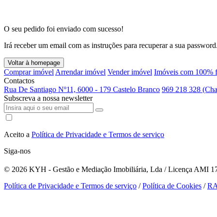
O seu pedido foi enviado com sucesso!
Irá receber um email com as instruções para recuperar a sua password
Voltar à homepage
Comprar imóvel
Arrendar imóvel
Vender imóvel
Imóveis com 100% f
Contactos
Rua De Santiago Nº11, 6000 - 179 Castelo Branco
969 218 328 (Cha
Subscreva a nossa newsletter
Aceito a
Política de Privacidade e Termos de serviço
Siga-nos
© 2026
KYH - Gestão e Mediação Imobiliária, Lda / Licença AMI 179
Política de Privacidade e Termos de serviço
/
Política de Cookies
/
R