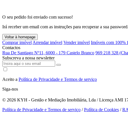
O seu pedido foi enviado com sucesso!
Irá receber um email com as instruções para recuperar a sua password
Voltar à homepage
Comprar imóvel
Arrendar imóvel
Vender imóvel
Imóveis com 100% f
Contactos
Rua De Santiago Nº11, 6000 - 179 Castelo Branco
969 218 328 (Cha
Subscreva a nossa newsletter
Aceito a
Política de Privacidade e Termos de serviço
Siga-nos
© 2026
KYH - Gestão e Mediação Imobiliária, Lda / Licença AMI 179
Política de Privacidade e Termos de serviço
/
Política de Cookies
/
R