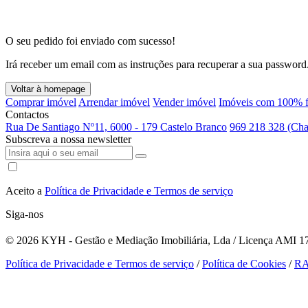
O seu pedido foi enviado com sucesso!
Irá receber um email com as instruções para recuperar a sua password
Voltar à homepage
Comprar imóvel
Arrendar imóvel
Vender imóvel
Imóveis com 100% f
Contactos
Rua De Santiago Nº11, 6000 - 179 Castelo Branco
969 218 328 (Cha
Subscreva a nossa newsletter
Aceito a
Política de Privacidade e Termos de serviço
Siga-nos
© 2026
KYH - Gestão e Mediação Imobiliária, Lda / Licença AMI 179
Política de Privacidade e Termos de serviço
/
Política de Cookies
/
R