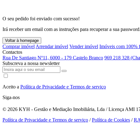
O seu pedido foi enviado com sucesso!
Irá receber um email com as instruções para recuperar a sua password
Voltar à homepage
Comprar imóvel
Arrendar imóvel
Vender imóvel
Imóveis com 100% f
Contactos
Rua De Santiago Nº11, 6000 - 179 Castelo Branco
969 218 328 (Cha
Subscreva a nossa newsletter
Aceito a
Política de Privacidade e Termos de serviço
Siga-nos
© 2026
KYH - Gestão e Mediação Imobiliária, Lda / Licença AMI 179
Política de Privacidade e Termos de serviço
/
Política de Cookies
/
R