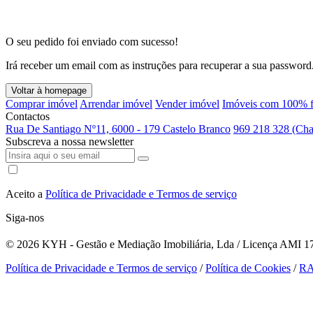
O seu pedido foi enviado com sucesso!
Irá receber um email com as instruções para recuperar a sua password
Voltar à homepage
Comprar imóvel
Arrendar imóvel
Vender imóvel
Imóveis com 100% f
Contactos
Rua De Santiago Nº11, 6000 - 179 Castelo Branco
969 218 328 (Cha
Subscreva a nossa newsletter
Aceito a
Política de Privacidade e Termos de serviço
Siga-nos
© 2026
KYH - Gestão e Mediação Imobiliária, Lda / Licença AMI 179
Política de Privacidade e Termos de serviço
/
Política de Cookies
/
R