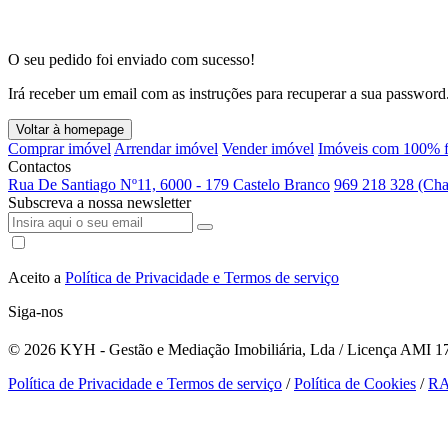
O seu pedido foi enviado com sucesso!
Irá receber um email com as instruções para recuperar a sua password
Voltar à homepage
Comprar imóvel
Arrendar imóvel
Vender imóvel
Imóveis com 100% f
Contactos
Rua De Santiago Nº11, 6000 - 179 Castelo Branco
969 218 328 (Cha
Subscreva a nossa newsletter
Aceito a
Política de Privacidade e Termos de serviço
Siga-nos
© 2026
KYH - Gestão e Mediação Imobiliária, Lda / Licença AMI 179
Política de Privacidade e Termos de serviço
/
Política de Cookies
/
R