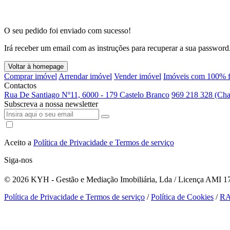
O seu pedido foi enviado com sucesso!
Irá receber um email com as instruções para recuperar a sua password
Voltar à homepage
Comprar imóvel
Arrendar imóvel
Vender imóvel
Imóveis com 100% f
Contactos
Rua De Santiago Nº11, 6000 - 179 Castelo Branco
969 218 328 (Cha
Subscreva a nossa newsletter
Aceito a
Política de Privacidade e Termos de serviço
Siga-nos
© 2026
KYH - Gestão e Mediação Imobiliária, Lda / Licença AMI 179
Política de Privacidade e Termos de serviço
/
Política de Cookies
/
R