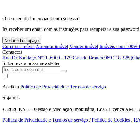
O seu pedido foi enviado com sucesso!
Irá receber um email com as instruções para recuperar a sua password
Voltar à homepage
Comprar imóvel
Arrendar imóvel
Vender imóvel
Imóveis com 100% f
Contactos
Rua De Santiago Nº11, 6000 - 179 Castelo Branco
969 218 328 (Cha
Subscreva a nossa newsletter
Aceito a
Política de Privacidade e Termos de serviço
Siga-nos
© 2026
KYH - Gestão e Mediação Imobiliária, Lda / Licença AMI 179
Política de Privacidade e Termos de serviço
/
Política de Cookies
/
R