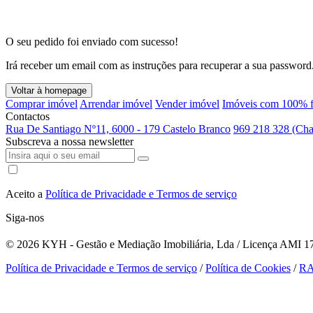
O seu pedido foi enviado com sucesso!
Irá receber um email com as instruções para recuperar a sua password
Voltar à homepage
Comprar imóvel
Arrendar imóvel
Vender imóvel
Imóveis com 100% f
Contactos
Rua De Santiago Nº11, 6000 - 179 Castelo Branco
969 218 328 (Cha
Subscreva a nossa newsletter
Aceito a
Política de Privacidade e Termos de serviço
Siga-nos
© 2026
KYH - Gestão e Mediação Imobiliária, Lda / Licença AMI 179
Política de Privacidade e Termos de serviço
/
Política de Cookies
/
R