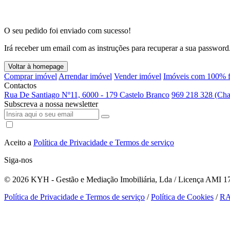
O seu pedido foi enviado com sucesso!
Irá receber um email com as instruções para recuperar a sua password
Voltar à homepage
Comprar imóvel
Arrendar imóvel
Vender imóvel
Imóveis com 100% f
Contactos
Rua De Santiago Nº11, 6000 - 179 Castelo Branco
969 218 328 (Cha
Subscreva a nossa newsletter
Aceito a
Política de Privacidade e Termos de serviço
Siga-nos
© 2026
KYH - Gestão e Mediação Imobiliária, Lda / Licença AMI 179
Política de Privacidade e Termos de serviço
/
Política de Cookies
/
R