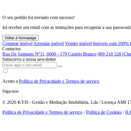
O seu pedido foi enviado com sucesso!
Irá receber um email com as instruções para recuperar a sua password
Voltar à homepage
Comprar imóvel
Arrendar imóvel
Vender imóvel
Imóveis com 100% f
Contactos
Rua De Santiago Nº11, 6000 - 179 Castelo Branco
969 218 328 (Cha
Subscreva a nossa newsletter
Aceito a
Política de Privacidade e Termos de serviço
Siga-nos
© 2026
KYH - Gestão e Mediação Imobiliária, Lda / Licença AMI 179
Política de Privacidade e Termos de serviço
/
Política de Cookies
/
R