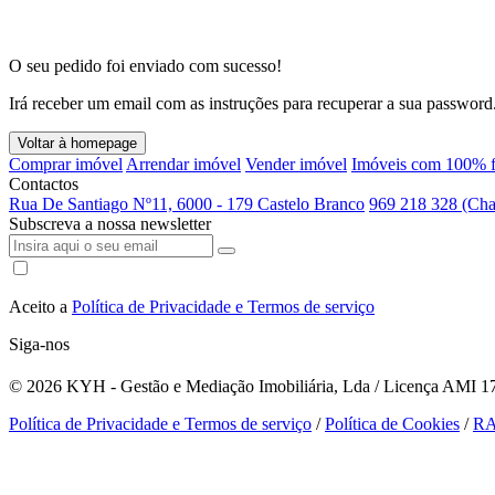
O seu pedido foi enviado com sucesso!
Irá receber um email com as instruções para recuperar a sua password
Voltar à homepage
Comprar imóvel
Arrendar imóvel
Vender imóvel
Imóveis com 100% f
Contactos
Rua De Santiago Nº11, 6000 - 179 Castelo Branco
969 218 328 (Cha
Subscreva a nossa newsletter
Aceito a
Política de Privacidade e Termos de serviço
Siga-nos
© 2026
KYH - Gestão e Mediação Imobiliária, Lda / Licença AMI 179
Política de Privacidade e Termos de serviço
/
Política de Cookies
/
R