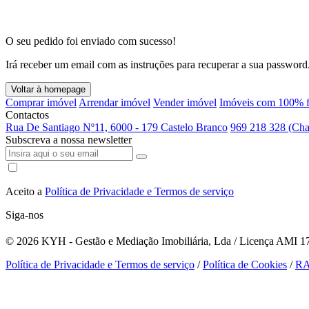
O seu pedido foi enviado com sucesso!
Irá receber um email com as instruções para recuperar a sua password
Voltar à homepage
Comprar imóvel
Arrendar imóvel
Vender imóvel
Imóveis com 100% f
Contactos
Rua De Santiago Nº11, 6000 - 179 Castelo Branco
969 218 328 (Cha
Subscreva a nossa newsletter
Aceito a
Política de Privacidade e Termos de serviço
Siga-nos
© 2026
KYH - Gestão e Mediação Imobiliária, Lda / Licença AMI 179
Política de Privacidade e Termos de serviço
/
Política de Cookies
/
R