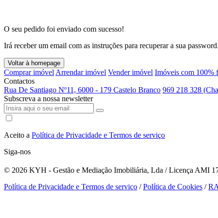
O seu pedido foi enviado com sucesso!
Irá receber um email com as instruções para recuperar a sua password
Voltar à homepage
Comprar imóvel
Arrendar imóvel
Vender imóvel
Imóveis com 100% f
Contactos
Rua De Santiago Nº11, 6000 - 179 Castelo Branco
969 218 328 (Cha
Subscreva a nossa newsletter
Aceito a
Política de Privacidade e Termos de serviço
Siga-nos
© 2026
KYH - Gestão e Mediação Imobiliária, Lda / Licença AMI 179
Política de Privacidade e Termos de serviço
/
Política de Cookies
/
R