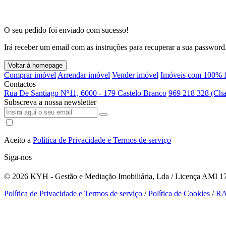
O seu pedido foi enviado com sucesso!
Irá receber um email com as instruções para recuperar a sua password
Voltar à homepage
Comprar imóvel
Arrendar imóvel
Vender imóvel
Imóveis com 100% f
Contactos
Rua De Santiago Nº11, 6000 - 179 Castelo Branco
969 218 328 (Cha
Subscreva a nossa newsletter
Aceito a
Política de Privacidade e Termos de serviço
Siga-nos
© 2026
KYH - Gestão e Mediação Imobiliária, Lda / Licença AMI 179
Política de Privacidade e Termos de serviço
/
Política de Cookies
/
R