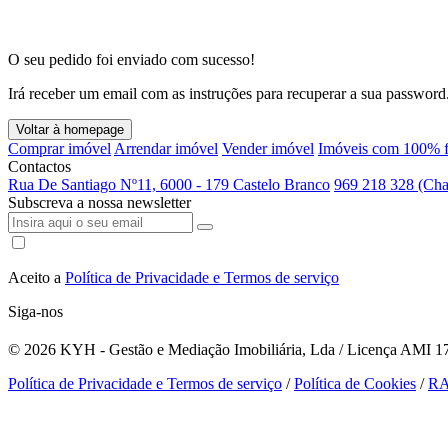
O seu pedido foi enviado com sucesso!
Irá receber um email com as instruções para recuperar a sua password
Voltar à homepage
Comprar imóvel
Arrendar imóvel
Vender imóvel
Imóveis com 100% f
Contactos
Rua De Santiago Nº11, 6000 - 179 Castelo Branco
969 218 328 (Cha
Subscreva a nossa newsletter
Aceito a
Política de Privacidade e Termos de serviço
Siga-nos
© 2026
KYH - Gestão e Mediação Imobiliária, Lda / Licença AMI 179
Política de Privacidade e Termos de serviço
/
Política de Cookies
/
R