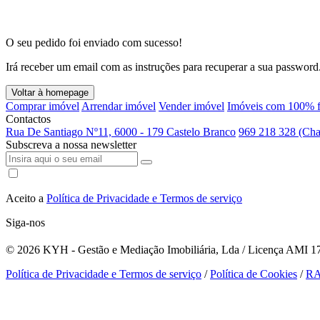
O seu pedido foi enviado com sucesso!
Irá receber um email com as instruções para recuperar a sua password
Voltar à homepage
Comprar imóvel
Arrendar imóvel
Vender imóvel
Imóveis com 100% f
Contactos
Rua De Santiago Nº11, 6000 - 179 Castelo Branco
969 218 328 (Cha
Subscreva a nossa newsletter
Aceito a
Política de Privacidade e Termos de serviço
Siga-nos
© 2026
KYH - Gestão e Mediação Imobiliária, Lda / Licença AMI 179
Política de Privacidade e Termos de serviço
/
Política de Cookies
/
R