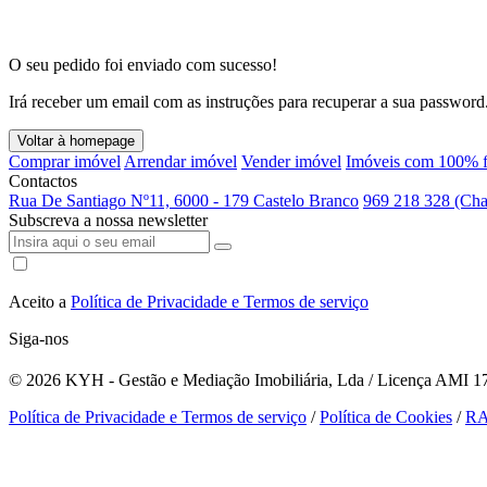
O seu pedido foi enviado com sucesso!
Irá receber um email com as instruções para recuperar a sua password
Voltar à homepage
Comprar imóvel
Arrendar imóvel
Vender imóvel
Imóveis com 100% f
Contactos
Rua De Santiago Nº11, 6000 - 179 Castelo Branco
969 218 328 (Cha
Subscreva a nossa newsletter
Aceito a
Política de Privacidade e Termos de serviço
Siga-nos
© 2026
KYH - Gestão e Mediação Imobiliária, Lda / Licença AMI 179
Política de Privacidade e Termos de serviço
/
Política de Cookies
/
R