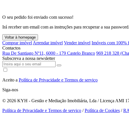
O seu pedido foi enviado com sucesso!
Irá receber um email com as instruções para recuperar a sua password
Voltar à homepage
Comprar imóvel
Arrendar imóvel
Vender imóvel
Imóveis com 100% f
Contactos
Rua De Santiago Nº11, 6000 - 179 Castelo Branco
969 218 328 (Cha
Subscreva a nossa newsletter
Aceito a
Política de Privacidade e Termos de serviço
Siga-nos
© 2026
KYH - Gestão e Mediação Imobiliária, Lda / Licença AMI 179
Política de Privacidade e Termos de serviço
/
Política de Cookies
/
R