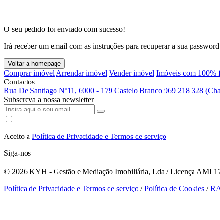
O seu pedido foi enviado com sucesso!
Irá receber um email com as instruções para recuperar a sua password
Voltar à homepage
Comprar imóvel
Arrendar imóvel
Vender imóvel
Imóveis com 100% f
Contactos
Rua De Santiago Nº11, 6000 - 179 Castelo Branco
969 218 328 (Cha
Subscreva a nossa newsletter
Aceito a
Política de Privacidade e Termos de serviço
Siga-nos
© 2026
KYH - Gestão e Mediação Imobiliária, Lda / Licença AMI 179
Política de Privacidade e Termos de serviço
/
Política de Cookies
/
R