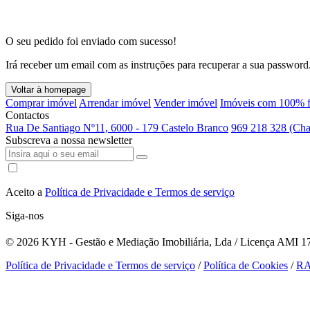
O seu pedido foi enviado com sucesso!
Irá receber um email com as instruções para recuperar a sua password
Voltar à homepage
Comprar imóvel
Arrendar imóvel
Vender imóvel
Imóveis com 100% f
Contactos
Rua De Santiago Nº11, 6000 - 179 Castelo Branco
969 218 328 (Cha
Subscreva a nossa newsletter
Aceito a
Política de Privacidade e Termos de serviço
Siga-nos
© 2026
KYH - Gestão e Mediação Imobiliária, Lda / Licença AMI 179
Política de Privacidade e Termos de serviço
/
Política de Cookies
/
R