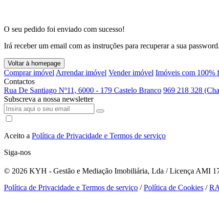
O seu pedido foi enviado com sucesso!
Irá receber um email com as instruções para recuperar a sua password
Voltar à homepage
Comprar imóvel
Arrendar imóvel
Vender imóvel
Imóveis com 100% f
Contactos
Rua De Santiago Nº11, 6000 - 179 Castelo Branco
969 218 328 (Cha
Subscreva a nossa newsletter
Aceito a
Política de Privacidade e Termos de serviço
Siga-nos
© 2026
KYH - Gestão e Mediação Imobiliária, Lda / Licença AMI 179
Política de Privacidade e Termos de serviço
/
Política de Cookies
/
R