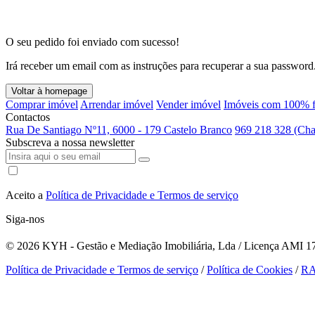
O seu pedido foi enviado com sucesso!
Irá receber um email com as instruções para recuperar a sua password
Voltar à homepage
Comprar imóvel
Arrendar imóvel
Vender imóvel
Imóveis com 100% f
Contactos
Rua De Santiago Nº11, 6000 - 179 Castelo Branco
969 218 328 (Cha
Subscreva a nossa newsletter
Aceito a
Política de Privacidade e Termos de serviço
Siga-nos
© 2026
KYH - Gestão e Mediação Imobiliária, Lda / Licença AMI 179
Política de Privacidade e Termos de serviço
/
Política de Cookies
/
R