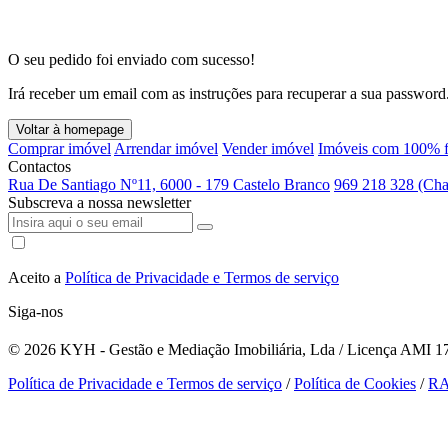
O seu pedido foi enviado com sucesso!
Irá receber um email com as instruções para recuperar a sua password
Voltar à homepage
Comprar imóvel
Arrendar imóvel
Vender imóvel
Imóveis com 100% f
Contactos
Rua De Santiago Nº11, 6000 - 179 Castelo Branco
969 218 328 (Cha
Subscreva a nossa newsletter
Aceito a
Política de Privacidade e Termos de serviço
Siga-nos
© 2026
KYH - Gestão e Mediação Imobiliária, Lda / Licença AMI 179
Política de Privacidade e Termos de serviço
/
Política de Cookies
/
R