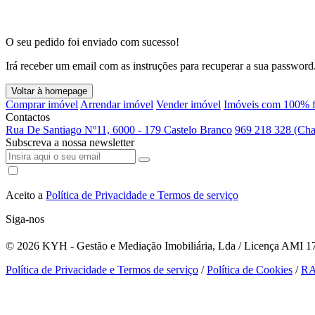
O seu pedido foi enviado com sucesso!
Irá receber um email com as instruções para recuperar a sua password
Voltar à homepage
Comprar imóvel
Arrendar imóvel
Vender imóvel
Imóveis com 100% f
Contactos
Rua De Santiago Nº11, 6000 - 179 Castelo Branco
969 218 328 (Cha
Subscreva a nossa newsletter
Aceito a
Política de Privacidade e Termos de serviço
Siga-nos
© 2026
KYH - Gestão e Mediação Imobiliária, Lda / Licença AMI 179
Política de Privacidade e Termos de serviço
/
Política de Cookies
/
R