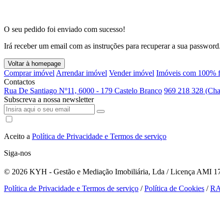
O seu pedido foi enviado com sucesso!
Irá receber um email com as instruções para recuperar a sua password
Voltar à homepage
Comprar imóvel
Arrendar imóvel
Vender imóvel
Imóveis com 100% f
Contactos
Rua De Santiago Nº11, 6000 - 179 Castelo Branco
969 218 328 (Cha
Subscreva a nossa newsletter
Aceito a
Política de Privacidade e Termos de serviço
Siga-nos
© 2026
KYH - Gestão e Mediação Imobiliária, Lda / Licença AMI 179
Política de Privacidade e Termos de serviço
/
Política de Cookies
/
R