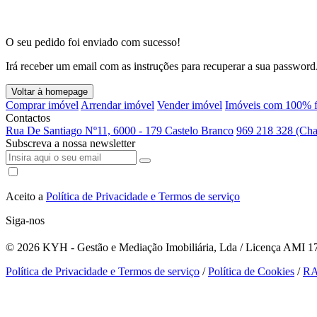
O seu pedido foi enviado com sucesso!
Irá receber um email com as instruções para recuperar a sua password
Voltar à homepage
Comprar imóvel
Arrendar imóvel
Vender imóvel
Imóveis com 100% f
Contactos
Rua De Santiago Nº11, 6000 - 179 Castelo Branco
969 218 328 (Cha
Subscreva a nossa newsletter
Aceito a
Política de Privacidade e Termos de serviço
Siga-nos
© 2026
KYH - Gestão e Mediação Imobiliária, Lda / Licença AMI 179
Política de Privacidade e Termos de serviço
/
Política de Cookies
/
R