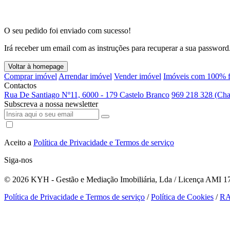
O seu pedido foi enviado com sucesso!
Irá receber um email com as instruções para recuperar a sua password
Voltar à homepage
Comprar imóvel
Arrendar imóvel
Vender imóvel
Imóveis com 100% f
Contactos
Rua De Santiago Nº11, 6000 - 179 Castelo Branco
969 218 328 (Cha
Subscreva a nossa newsletter
Aceito a
Política de Privacidade e Termos de serviço
Siga-nos
© 2026
KYH - Gestão e Mediação Imobiliária, Lda / Licença AMI 179
Política de Privacidade e Termos de serviço
/
Política de Cookies
/
R