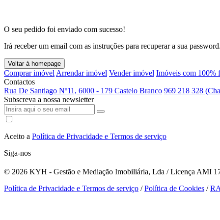
O seu pedido foi enviado com sucesso!
Irá receber um email com as instruções para recuperar a sua password
Voltar à homepage
Comprar imóvel
Arrendar imóvel
Vender imóvel
Imóveis com 100% f
Contactos
Rua De Santiago Nº11, 6000 - 179 Castelo Branco
969 218 328 (Cha
Subscreva a nossa newsletter
Aceito a
Política de Privacidade e Termos de serviço
Siga-nos
© 2026
KYH - Gestão e Mediação Imobiliária, Lda / Licença AMI 179
Política de Privacidade e Termos de serviço
/
Política de Cookies
/
R