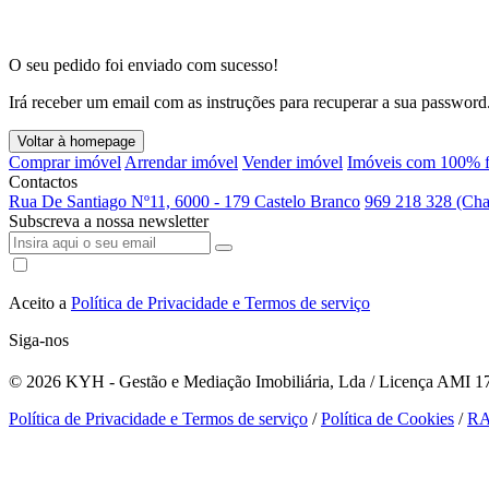
O seu pedido foi enviado com sucesso!
Irá receber um email com as instruções para recuperar a sua password
Voltar à homepage
Comprar imóvel
Arrendar imóvel
Vender imóvel
Imóveis com 100% f
Contactos
Rua De Santiago Nº11, 6000 - 179 Castelo Branco
969 218 328 (Cha
Subscreva a nossa newsletter
Aceito a
Política de Privacidade e Termos de serviço
Siga-nos
© 2026
KYH - Gestão e Mediação Imobiliária, Lda / Licença AMI 179
Política de Privacidade e Termos de serviço
/
Política de Cookies
/
R